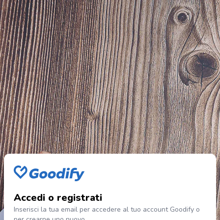
Accedi o registrati
Inserisci la tua email per accedere al tuo account Goodify o
per crearne uno nuovo.